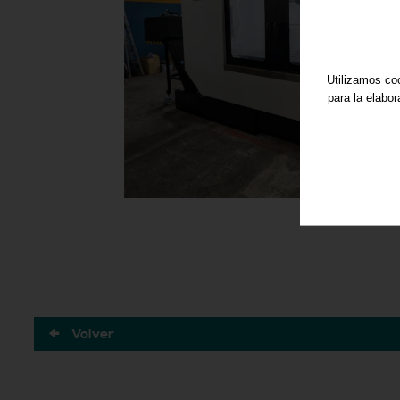
Utilizamos coo
para la elabo
Volver