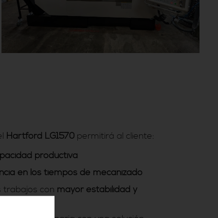
el
Hartford LG1570
permitirá al cliente:
pacidad productiva
encia en los tiempos de mecanizado
 trabajos con
mayor estabilidad y