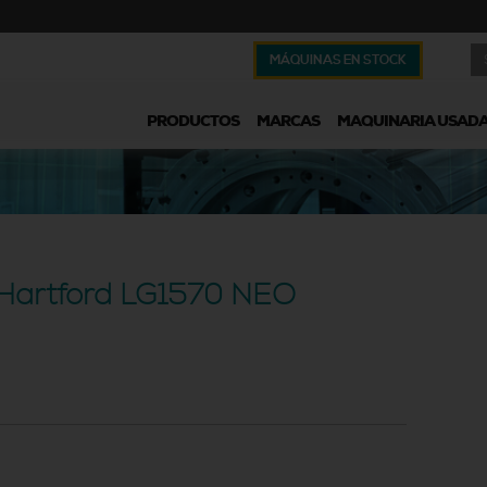
MÁQUINAS EN STOCK
PRODUCTOS
MARCAS
MAQUINARIA USAD
 Hartford LG1570 NEO