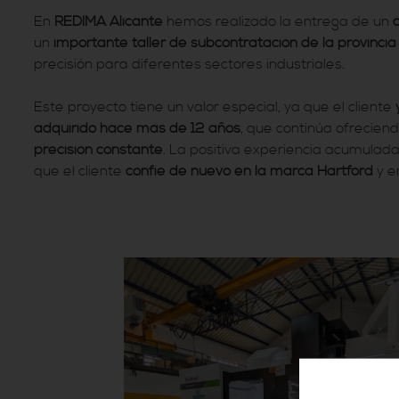
En
REDIMA Alicante
hemos realizado la entrega de un
un
importante taller de subcontratación de la provincia
precisión para diferentes sectores industriales.
Este proyecto tiene un valor especial, ya que el cliente
adquirido hace más de 12 años
, que continúa ofrecien
precisión constante
. La positiva experiencia acumula
que el cliente
confíe de nuevo en la marca Hartford
y e