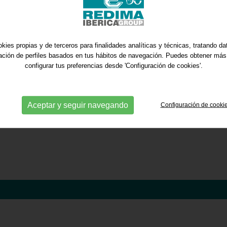
Reforzar su par
robusta y contr
Desde REDIMA, agr
kies propias y de terceros para finalidades analíticas y técnicas, tratando d
vez más y seguimo
ración de perfiles basados en tus hábitos de navegación. Puedes obtener más
su crecimiento, of
configurar tus preferencias desde 'Configuración de cookies'.
técnico y soporte 
equipo.
Aceptar y seguir navegando
Configuración de cooki
Tecnología que per