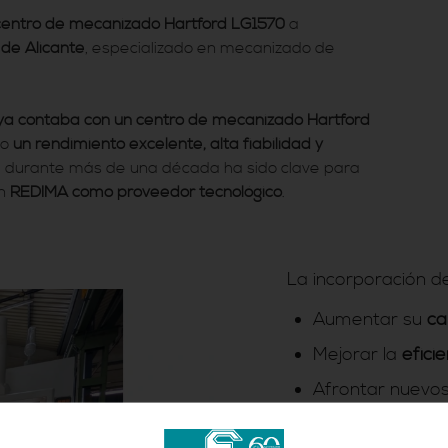
centro de mecanizado Hartford LG1570
a
 de Alicante
, especializado en mecanizado de
ya contaba con un centro de mecanizado Hartford
do
un rendimiento excelente, alta fiabilidad y
da durante más de una década ha sido clave para
n
REDIMA como proveedor tecnológico
.
La incorporación d
Aumentar su
ca
Mejorar la
efici
Afrontar nuevos
precisión