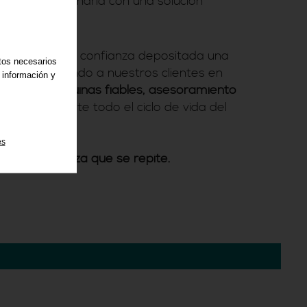
que de maquinaria con una solución
astada
adecemos la confianza depositada una
atos necesarios
s acompañando a nuestros clientes en
 información y
reciendo
máquinas fiables, asesoramiento
cercano
durante todo el ciclo de vida del
es
dura. Confianza que se repite.