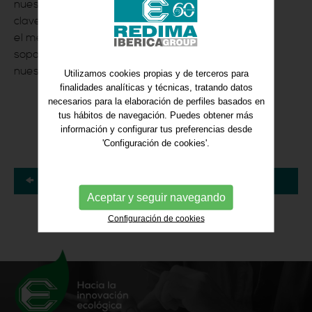
siempre uno
nuestros técnicos,
de los mejores
clave para ofrecer
indicadores de
el mejor servicio y
confianza y
soporte a
satisfacción.
nuestros clientes.
Utilizamos cookies propias y de terceros para
Entregamos
finalidades analíticas y técnicas, tratando datos
una Nueva
necesarios para la elaboración de perfiles basados en
tus hábitos de navegación. Puedes obtener más
Soraluce
información y configurar tus preferencias desde
TA25.
'Configuración de cookies'.
Volver
Aceptar y seguir navegando
Configuración de cookies