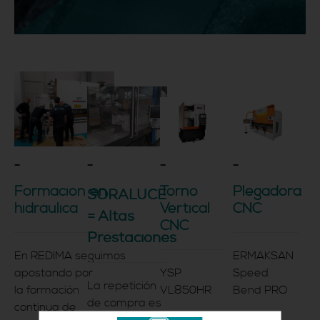
-
-
-
-
Formación en
Torno
Plegadora
SORALUCE
hidráulica
Vertical
CNC
= Altas
CNC
Prestaciones
En REDIMA seguimos
ERMAKSAN
apostando por
YSP
Speed
La repetición
la formación
VL850HR
Bend PRO
de compra es
continua de