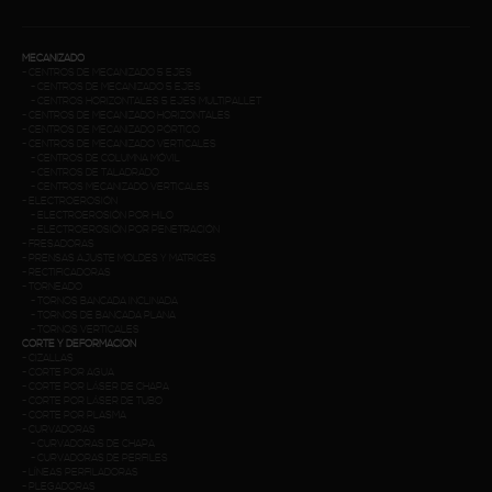
MECANIZADO
-
CENTROS DE MECANIZADO 5 EJES
-
CENTROS DE MECANIZADO 5 EJES
-
CENTROS HORIZONTALES 5 EJES MULTIPALLET
-
CENTROS DE MECANIZADO HORIZONTALES
-
CENTROS DE MECANIZADO PÓRTICO
-
CENTROS DE MECANIZADO VERTICALES
-
CENTROS DE COLUMNA MÓVIL
-
CENTROS DE TALADRADO
-
CENTROS MECANIZADO VERTICALES
-
ELECTROEROSIÓN
-
ELECTROEROSIÓN POR HILO
-
ELECTROEROSIÓN POR PENETRACIÓN
-
FRESADORAS
-
PRENSAS AJUSTE MOLDES Y MATRICES
-
RECTIFICADORAS
-
TORNEADO
-
TORNOS BANCADA INCLINADA
-
TORNOS DE BANCADA PLANA
-
TORNOS VERTICALES
CORTE Y DEFORMACIÓN
-
CIZALLAS
-
CORTE POR AGUA
-
CORTE POR LÁSER DE CHAPA
-
CORTE POR LÁSER DE TUBO
-
CORTE POR PLASMA
-
CURVADORAS
-
CURVADORAS DE CHAPA
-
CURVADORAS DE PERFILES
-
LÍNEAS PERFILADORAS
-
PLEGADORAS