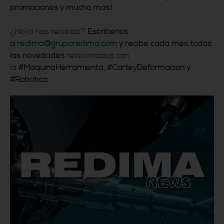
promociones y mucho más
!!
¿No la has recibido?
Escríbenos
a
redima@gruporedima.com
y recibe cada mes todas
las novedades
relacionadas con
la
#MáquinaHerramienta, #CorteyDeformación y
#Robótica.