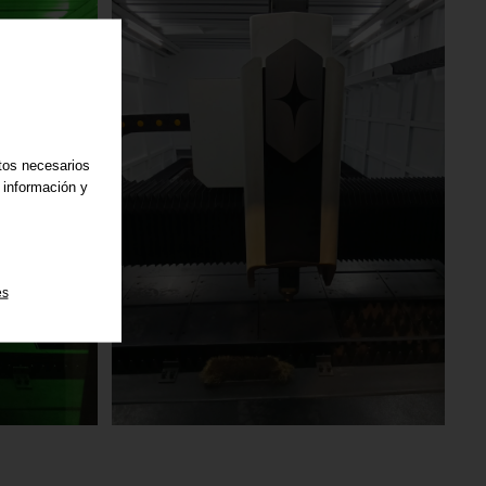
atos necesarios
 información y
es