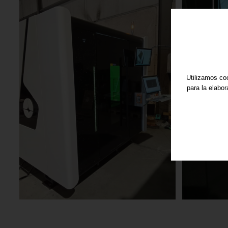
Utilizamos coo
para la elabo