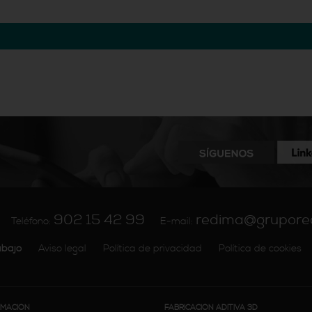
902 15 42 99
redima@grupore
Teléfono:
E-mail:
abajo
Aviso legal
Política de privacidad
Política de cookies
RMACIÓN
FABRICACIÓN ADITIVA 3D