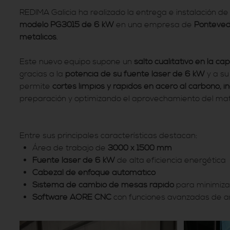
REDIMA Galicia ha realizado la entrega e instalación d
modelo PG3015 de 6 kW
en una empresa de
Ponteved
metálicos
.
Este nuevo equipo supone un
salto cualitativo en la c
gracias a la
potencia de su fuente láser de 6 kW
y a s
permite
cortes limpios y rápidos en acero al carbono, i
preparación y optimizando el aprovechamiento del mate
Entre sus principales características destacan:
Área de trabajo de
3000 x 1500 mm
Fuente láser de 6 kW
de alta eficiencia energética
C
abezal
de enfoque automático
Sistema de cambio de mesas rápido
para minimiza
Software AORE CNC
con funciones avanzadas de an