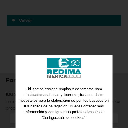
Volver
Para más información
Utilizamos cookies propias y de terceros para
100% Compromiso de servicio al cliente
finalidades analíticas y técnicas, tratando datos
necesarios para la elaboración de perfiles basados en
Le informaremos, de manera rápida y eficiente de los
tus hábitos de navegación. Puedes obtener más
productos que nos solicite.
información y configurar tus preferencias desde
'Configuración de cookies'.