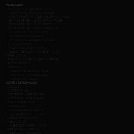
MECANIZADO
-
CENTROS DE MECANIZADO 5 EJES
-
CENTROS DE MECANIZADO 5 EJES
-
CENTROS HORIZONTALES 5 EJES MULTIPALLET
-
CENTROS DE MECANIZADO HORIZONTALES
-
CENTROS DE MECANIZADO PÓRTICO
-
CENTROS DE MECANIZADO VERTICALES
-
CENTROS DE COLUMNA MÓVIL
-
CENTROS DE TALADRADO
-
CENTROS MECANIZADO VERTICALES
-
ELECTROEROSIÓN
-
ELECTROEROSIÓN POR HILO
-
ELECTROEROSIÓN POR PENETRACIÓN
-
FRESADORAS
-
PRENSAS AJUSTE MOLDES Y MATRICES
-
RECTIFICADORAS
-
TORNEADO
-
TORNOS BANCADA INCLINADA
-
TORNOS DE BANCADA PLANA
-
TORNOS VERTICALES
CORTE Y DEFORMACIÓN
-
CIZALLAS
-
CORTE POR AGUA
-
CORTE POR LÁSER DE CHAPA
-
CORTE POR LÁSER DE TUBO
-
CORTE POR PLASMA
-
CURVADORAS
-
CURVADORAS DE CHAPA
-
CURVADORAS DE PERFILES
-
LÍNEAS PERFILADORAS
-
PLEGADORAS
-
PLEGADORAS HIDRÁULICAS
-
PRENSAS EXCÉNTRICAS
-
PRENSAS EXCENTRICAS